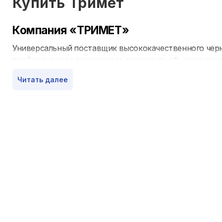
Купить
Тримет
Компания «ТРИМЕТ»
Универсальный поставщик высококачественного черн
тройку лидеров тюменского региона по объемам реал
Читать далее
Компания основана 21 мая 2002 г. С момента основа
любым очень качественным металлопрокатом — в неск