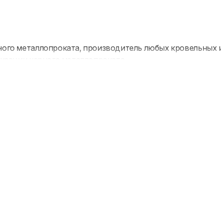
ого металлопроката, производитель любых кровельных и
изации черного металлопроката.
ния прошла путь от небольшого склада до крупного мет
олько раз увеличив оборот и ассортимент.