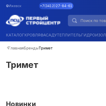
Ижевск
+7
(
3412
)
27-84-61
КАТАЛОГ
КРОВЛЯ
ФАСАД
УТЕПЛИТЕЛЬ
ГИДРОИЗО
Главная
Бренды
Тримет
Тримет
Новинки