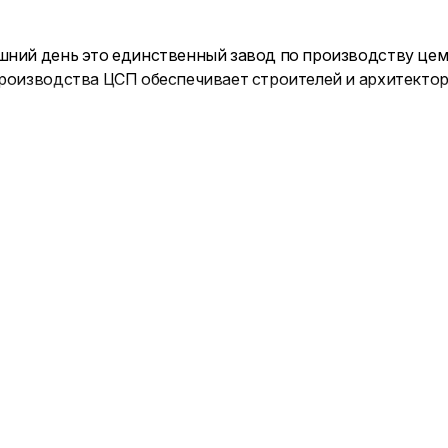
яшний день это единственный завод по производству ц
 производства ЦСП обеспечивает строителей и архитект
чень ведущих предприятий лесопромышленного комплекса
.
 у официального дилера "Первый Стройцентр".