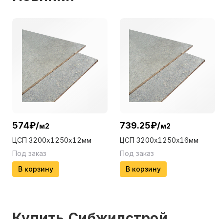
574
₽
/
739.25
₽
/
м2
м2
ЦСП 3200х1250х12мм
ЦСП 3200х1250х16мм
Под заказ
Под заказ
В корзину
В корзину
Купить
Сибжилстрой