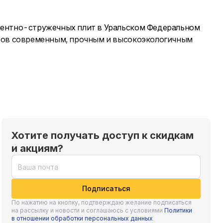
ементно-стружечных плит в Уральском Федеральном
оров современным, прочным и высокоэкологичным
 Тюменской области, чья продукция востребована и
Хотите получать доступ к скидкам
и акциям?
Подписаться
По нажатию на кнопку, подтверждаю желание подписаться
на рассылку и новости и соглашаюсь с условиями
Политики
в отношении обработки персональных данных