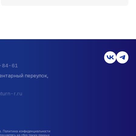
7-84-61
ентарный переулок,
turn-r.ru
в. Политика конфиденциальности
лашаетесь на сбор таких данных.