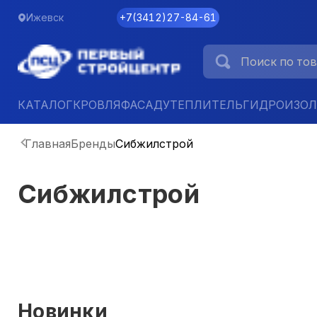
Ижевск
+7
(
3412
)
27-84-61
КАТАЛОГ
КРОВЛЯ
ФАСАД
УТЕПЛИТЕЛЬ
ГИДРОИЗО
Главная
Бренды
Сибжилстрой
Сибжилстрой
Новинки