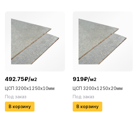
492.75
₽
/
919
₽
/
м2
м2
ЦСП 3200х1250х10мм
ЦСП 3200х1250х20мм
Под заказ
Под заказ
В корзину
В корзину