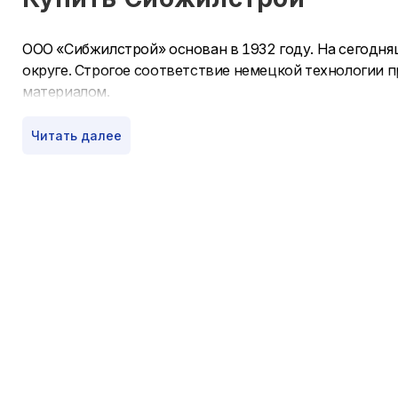
ООО «Сибжилстрой» основан в 1932 году. На сегодн
округе. Строгое соответствие немецкой технологии
материалом.
Завод находится в поселке Винзили и входит в пере
Читать далее
узнаваема не только в регионе, но и за его пределами
Купить ЦСП от завода Сибжилстрой можно в Ижевске