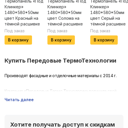
Термопанель «Под
Термопанель «Под
Термопанель «По
Клинкер»
Клинкер»
Клинкер»
1480*580*50мм
1480*580*50мм
1480*580*50мм
цвет Красный на
цвет Солома на
цвет Серый на
тёмной расшивке
тёмной расшивке
тёмной расшивке
Под заказ
Под заказ
Под заказ
В корзину
В корзину
В корзину
Купить
Передовые ТермоТехнологии
Производят фасадные и отделочные материалы с 2014 г.
Компания «Передовые Термо Технологии» получила своё
название, исходя из новейших разработок в области
Читать далее
термоизоляции зданий и сооружений.
Предлагаемые технологии и продукция созданы в
Хотите получать доступ к скидкам