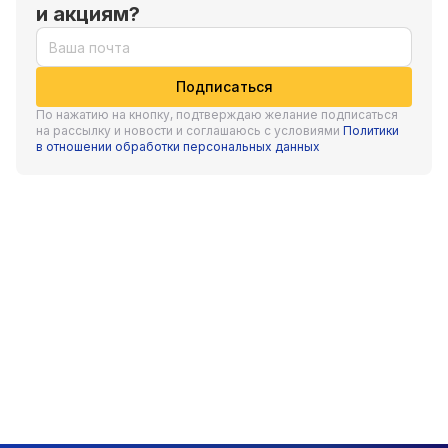
лаборатории нашей компании.
и акциям?
Оборудование собственной разработки, запатентованные
технологии производства, строгий контроль качества,
Подписаться
профессиональная команда.
По нажатию на кнопку, подтверждаю желание подписаться
на рассылку и новости и соглашаюсь с условиями
Политики
в отношении обработки персональных данных