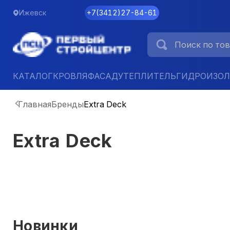
Ижевск
+7
(
3412
)
27-84-61
КАТАЛОГ
КРОВЛЯ
ФАСАД
УТЕПЛИТЕЛЬ
ГИДРОИЗО
Главная
Бренды
Extra Deck
Extra Deck
Новинки