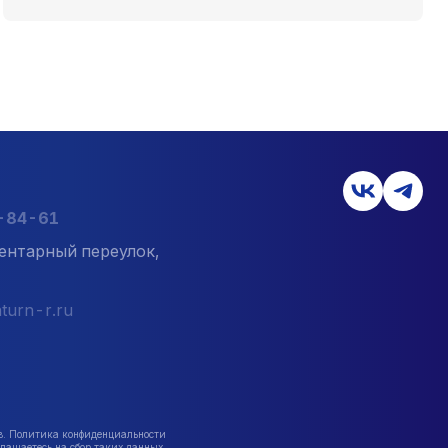
7-84-61
ентарный переулок,
turn-r.ru
в. Политика конфиденциальности
лашаетесь на сбор таких данных.