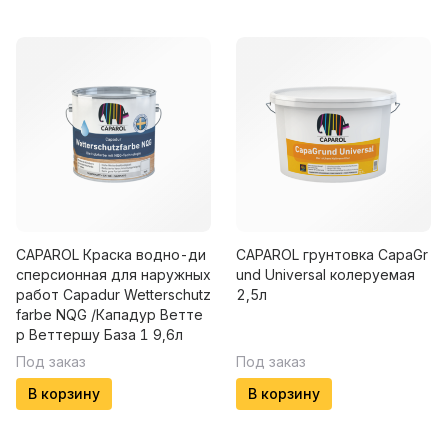
CAPAROL Краска водно-ди
CAPAROL грунтовка CapaGr
сперсионная для наружных
und Universal колеруемая
работ Capadur Wetterschutz
2,5л
farbe NQG /Кападур Ветте
р Веттершу База 1 9,6л
Под заказ
Под заказ
В корзину
В корзину