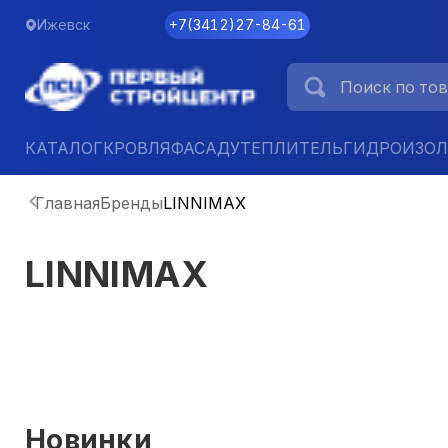
Ижевск
+7
(
3412
)
27-84-61
КАТАЛОГ
КРОВЛЯ
ФАСАД
УТЕПЛИТЕЛЬ
ГИДРОИЗО
Главная
Бренды
LINNIMAX
LINNIMAX
Новинки