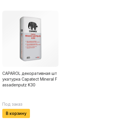
CAPAROL декоративная шт
укатурка Capatect Mineral F
assadenputz K30
Под заказ
В корзину