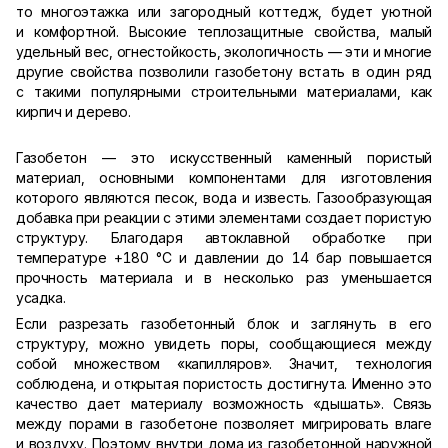
то многоэтажка или загородный коттедж, будет уютной
и комфортной. Высокие теплозащитные свойства, малый
удельный вес, огнестойкость, экологичность — эти и многие
другие свойства позволили газобетону встать в один ряд
с такими популярными строительными материалами, как
кирпич и дерево.
Газобетон — это искусственный каменный пористый
материал, основными компонентами для изготовления
которого являются песок, вода и известь. Газообразующая
добавка при реакции с этими элементами создает пористую
структуру. Благодаря автоклавной обработке при
температуре +180 °С и давлении до 14 бар повышается
прочность материала и в несколько раз уменьшается
усадка.
Если разрезать газобетонный блок и заглянуть в его
структуру, можно увидеть поры, сообщающиеся между
собой множеством «капилляров». Значит, технология
соблюдена, и открытая пористость достигнута. Именно это
качество дает материалу возможность «дышать». Связь
между порами в газобетоне позволяет мигрировать влаге
и воздуху. Поэтому внутри дома из газобетонной наружной