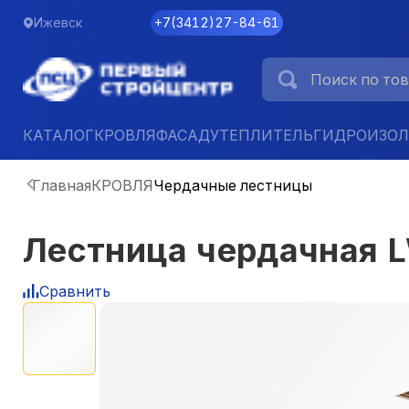
Ижевск
+7
(
3412
)
27-84-61
КАТАЛОГ
КРОВЛЯ
ФАСАД
УТЕПЛИТЕЛЬ
ГИДРОИЗО
Главная
КРОВЛЯ
Чердачные лестницы
Лестница чердачная 
Сравнить