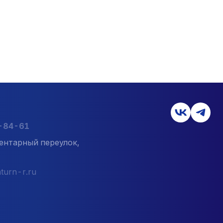
7-84-61
ентарный переулок,
turn-r.ru