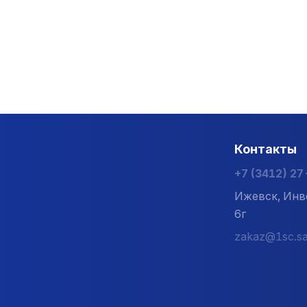
Контакты
+7 (3412) 2
Ижевск, Инв
6г
zakaz@1sc.sa