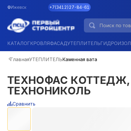
Ижевск
+7
(
3412
)
27-84-61
КАТАЛОГ
КРОВЛЯ
ФАСАД
УТЕПЛИТЕЛЬ
ГИДРОИЗО
Главная
УТЕПЛИТЕЛЬ
Каменная вата
ТЕХНОФАС КОТТЕДЖ, 1
ТЕХНОНИКОЛЬ
Сравнить