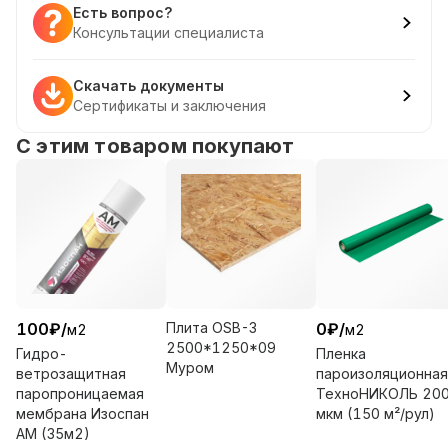
Есть вопрос?
Консультации специалиста
Скачать документы
Сертификаты и заключения
С этим товаром покупают
100
₽
/
Плита OSB-3
0
₽
/
м2
м2
2500*1250*09
Гидро-
Пленка
Муром
ветрозащитная
пароизоляционная
паропроницаемая
ТехноНИКОЛЬ 20
мембрана Изоспан
мкм (150 м²/рул)
АМ (35м2)