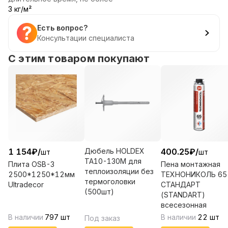
3 кг/м²
Есть вопрос?
Консультации специалиста
С этим товаром покупают
1 154
₽
/
Дюбель HOLDEX
400.25
₽
/
шт
шт
ТА10-130М для
Плита OSB-3
Пена монтажная
теплоизоляции без
2500*1250*12мм
ТЕХНОНИКОЛЬ 65
термоголовки
Ultradecor
СТАНДАРТ
(500шт)
(STANDART)
всесезонная
В наличии
797
шт
В наличии
22
шт
Под заказ