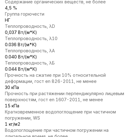
Содержание органических веществ, не более
4,5 %
Группа горючести
НГ
Теплопроводность, λD
0,037 Вт/(м*К)
Теплопроводность, λ10
0.036 Вт/(м*К)
Теплопроводность, λА
0.040 Вт/(м*К)
Теплопроводность, λБ
0.044 Вт/(м*К)
Прочность на сжатие при 10% относительной
деформации, гост en 826-2011, не менее
30 кПа
Прочность при растяжении перпендикулярно лицевым
поверхностям, гост en 1607-2011, не менее
15 кПа
Кратковременное водопоглощение при частичном
погружении, WS
1 кг/м2
Водопоглощение при частичном погружении на
длительное время, не более