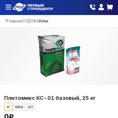
Главная
ОТДЕЛКА
Клеи
Плитомикс КС-01 базовый, 25 кг
кг
меш
шт
0
₽