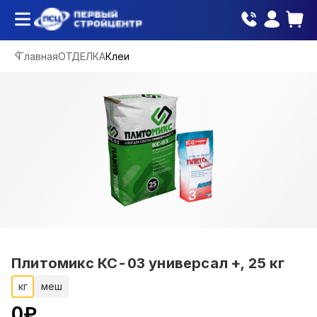
Главная
ОТДЕЛКА
Клеи
Плитомикс КС-03 универсал +, 25 кг
кг
меш
0
₽