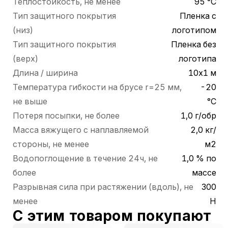
Теплостойкость, не менее
95 °С
Тип защитного покрытия
Пленка с
(низ)
логотипом
Тип защитного покрытия
Пленка без
(верх)
логотипа
Длина / ширина
10х1 м
Температура гибкости на брусе r=25 мм,
-20
не выше
°С
Потеря посыпки, не более
1,0 г/обр
Масса вяжущего с наплавляемой
2,0 кг/
стороны, не менее
м2
Водопоглощение в течение 24ч, не
1,0 % по
более
массе
Разрывная сила при растяжении (вдоль), не
300
менее
Н
С этим товаром покупают