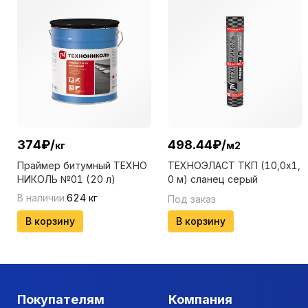
374
₽
/
498.44
₽
/
кг
м2
Праймер битумный ТЕХНО
ТЕХНОЭЛАСТ ТКП (10,0х1,
НИКОЛЬ №01 (20 л)
0 м) сланец серый
В наличии
624
кг
Под заказ
В корзину
В корзину
Покупателям
Компания