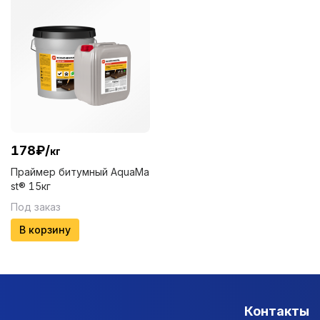
178
₽
/
кг
Праймер битумный AquaMa
st® 15кг
Под заказ
В корзину
Контакты