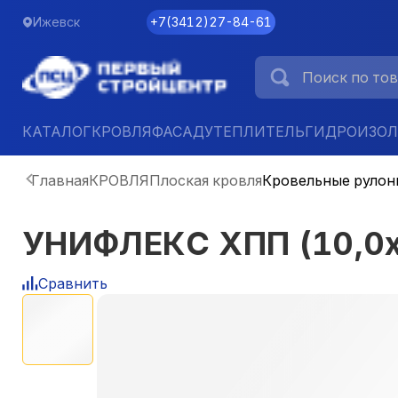
Ижевск
+7
(
3412
)
27-84-61
КАТАЛОГ
КРОВЛЯ
ФАСАД
УТЕПЛИТЕЛЬ
ГИДРОИЗО
Главная
КРОВЛЯ
Плоская кровля
Кровельные рулон
УНИФЛЕКС ХПП (10,0х
Сравнить