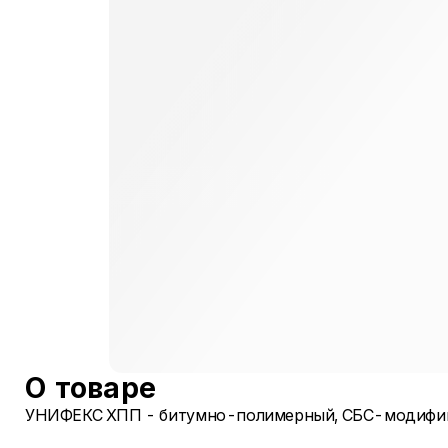
О товаре
УНИФЕКС ХПП - битумно-полимерный, СБС-модифиц