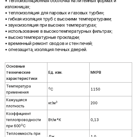
• теплоизоляционная оболочка на литейных формах и
изложницах;
• теплоизоляция для паровых и газовых турбин;
• гибкая изоляция труб с высокими температурами;
• звукоизоляция при высоких температурах;
• использование в высокотемпературных фильтрах;
• высокотемпературные прокладки;
• временный ремонт сводов и стен печей;
• огнезащита, изоляция печных дверей.
Основные
технические
Ед. изм.
МКРВ
характеристики
Температура
0
С
1150
применения
Кажущаяся
3
кг/м
200
плотность
Коэффициент
теплопроводности
Вт/м*К
0,13
0
при 600
С
Теплоемкость при
Дж
1,0