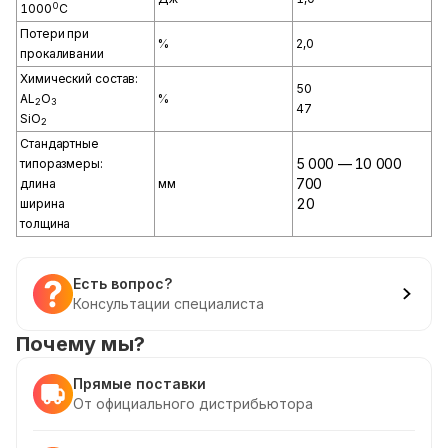
0
1000
С
Потери при
%
2,0
прокаливании
Химический состав:
50
AL
O
%
2
3
47
SiO
2
Стандартные
5 000 — 10 000
типоразмеры:
700
длина
мм
20
ширина
толщина
Есть вопрос?
Консультации специалиста
Почему мы?
Прямые поставки
От официального дистрибьютора