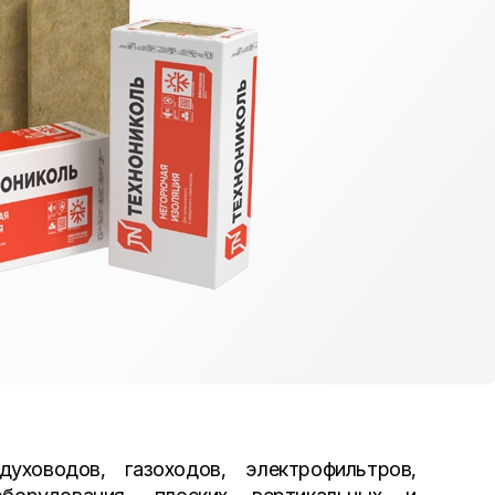
уховодов, газоходов, электрофильтров,