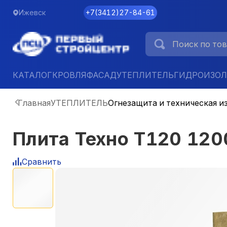
Ижевск
+7
(
3412
)
27-84-61
КАТАЛОГ
КРОВЛЯ
ФАСАД
УТЕПЛИТЕЛЬ
ГИДРОИЗО
Главная
УТЕПЛИТЕЛЬ
Огнезащита и техническая и
Плита Техно Т120 12
Сравнить