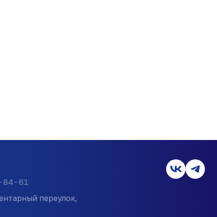
7-84-61
ентарный переулок,