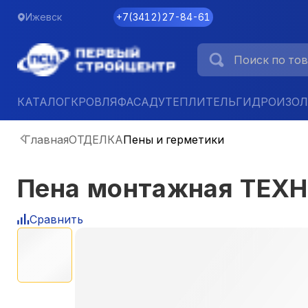
Ижевск
+7
(
3412
)
27-84-61
КАТАЛОГ
КРОВЛЯ
ФАСАД
УТЕПЛИТЕЛЬ
ГИДРОИЗО
Главная
ОТДЕЛКА
Пены и герметики
Пена монтажная ТЕХ
Сравнить