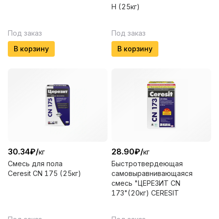
Н (25кг)
Под заказ
Под заказ
В корзину
В корзину
30.34
₽
/
28.90
₽
/
кг
кг
Смесь для пола
Быстротвердеющая
Ceresit CN 175 (25кг)
самовыравнивающаяся
смесь "ЦЕРЕЗИТ СN
173"(20кг) CERESIT