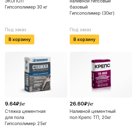
ЭКОПОЛ
наливной гипсовый
Гипсополимер 30 кг
базовый
Гипсополимер (30кг)
Под заказ
Под заказ
В корзину
В корзину
9.64
₽
/
26.60
₽
/
кг
кг
Стяжка цементная
Наливной цементный
для пола
пол Крепс ТП, 20кг
Гипсополимер 25кг