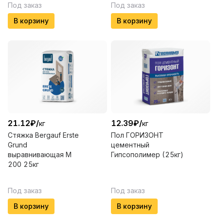
Под заказ
Под заказ
В корзину
В корзину
21.12
₽
/
12.39
₽
/
кг
кг
Стяжка Вergauf Erste
Пол ГОРИЗОНТ
Grund
цементный
выравнивающая М
Гипсополимер (25кг)
200 25кг
Под заказ
Под заказ
В корзину
В корзину