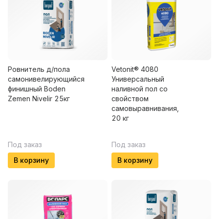
Ровнитель д/пола
Vetonit® 4080
самонивелирующийся
Универсальный
финишный Boden
наливной пол со
Zemen Nivelir 25кг
свойством
самовыравнивания,
20 кг
Под заказ
Под заказ
В корзину
В корзину