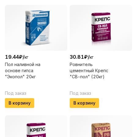
19.44
₽
/
30.81
₽
/
кг
кг
Пол наливной на
Ровнитель
основе гипса
цементный Крепс
"Экопол" 20кг
"СВ-пол" (20кг)
Под заказ
Под заказ
В корзину
В корзину