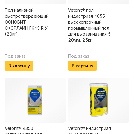
Пол наливной
Vetonit® пол
быстротвердеющий
индастриал 4655
ОСНОВИТ
высокопрочный
СКОРЛАЙН FK45 R У
промышленный пол
(20кг)
для выравнивания 5-
20мм, 25кг
Под заказ
Под заказ
В корзину
В корзину
Vetonit® 4350
Vetonit® индастриал