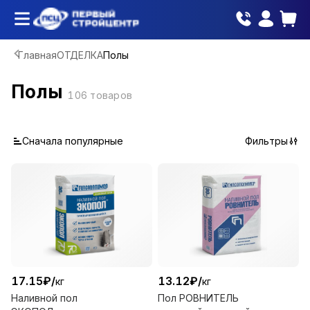
Главная
ОТДЕЛКА
Полы
Полы
106
товаров
Сначала популярные
Фильтры
17.15
₽
/
13.12
₽
/
кг
кг
Наливной пол
Пол РОВНИТЕЛЬ