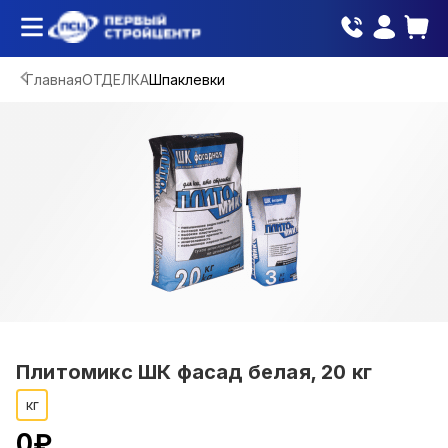
Главная
ОТДЕЛКА
Шпаклевки
Плитомикс ШК фасад белая, 20 кг
кг
0
₽