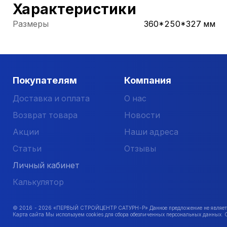
Характеристики
Размеры
360*250*327 мм
Покупателям
Компания
Доставка и оплата
О нас
Возврат товара
Новости
Акции
Наши адреса
Статьи
Отзывы
Личный кабинет
Калькулятор
© 2016 -
2026
«ПЕРВЫЙ СТРОЙЦЕНТР САТУРН-Р» Данное предложение не является 
Карта сайта Мы используем cookies для сбора обезличенных персональных данных. 