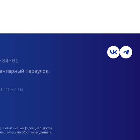
7-84-61
ентарный переулок,
turn-r.ru
в. Политика конфиденциальности
лашаетесь на сбор таких данных.