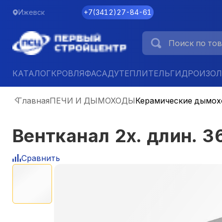
Ижевск
+7
(
3412
)
27-84-61
КАТАЛОГ
КРОВЛЯ
ФАСАД
УТЕПЛИТЕЛЬ
ГИДРОИЗО
Главная
ПЕЧИ И ДЫМОХОДЫ
Керамические дымо
Вентканал 2х. длин. 3
Сравнить