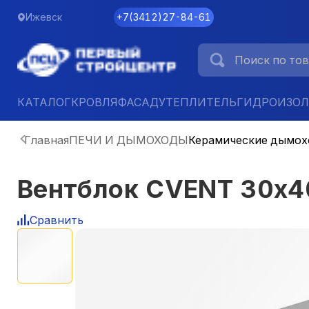
Ижевск
+7
(
3412
)
27-84-61
КАТАЛОГ
КРОВЛЯ
ФАСАД
УТЕПЛИТЕЛЬ
ГИДРОИЗО
Главная
ПЕЧИ И ДЫМОХОДЫ
Керамические дымо
Вентблок CVENT 30х4
Сравнить