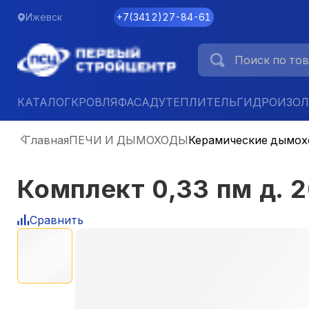
Ижевск
+7
(
3412
)
27-84-61
КАТАЛОГ
КРОВЛЯ
ФАСАД
УТЕПЛИТЕЛЬ
ГИДРОИЗО
Главная
ПЕЧИ И ДЫМОХОДЫ
Керамические дымо
Комплект 0,33 пм д. 2
Сравнить