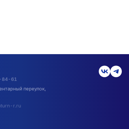
7-84-61
ентарный переулок,
turn-r.ru