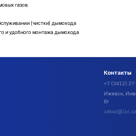
мовых газов
бслуживании (чистки) дымохода
го и удобного монтажа дымохода
Контакты
+7 (3412) 2
Ижевск, Инв
6г
zakaz@1sc.sa