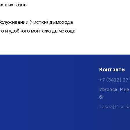
мовых газов
бслуживании (чистки) дымохода
го и удобного монтажа дымохода
Контакты
+7 (3412) 2
Ижевск, Инв
6г
zakaz@1sc.sa