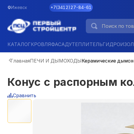
Ижевск
+7
(
3412
)
27-84-61
КАТАЛОГ
КРОВЛЯ
ФАСАД
УТЕПЛИТЕЛЬ
ГИДРОИЗО
Главная
ПЕЧИ И ДЫМОХОДЫ
Керамические дымо
Конус с распорным ко
Сравнить