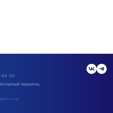
7-84-61
ентарный переулок,
turn-r.ru