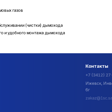
мовых газов
бслуживании (чистки) дымохода
го и удобного монтажа дымохода
Контакты
+7 (3412) 2
Ижевск, Инв
6г
zakaz@1sc.sa