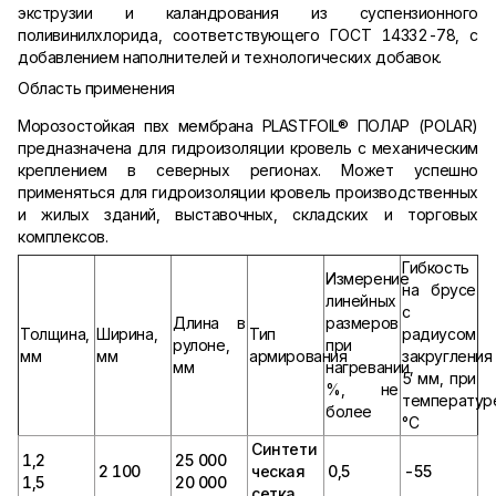
экструзии и каландрования из суспензионного
поливинилхлорида, соответствующего ГОСТ 14332-78, с
добавлением наполнителей и технологических добавок.
Область применения
Морозостойкая пвх мембрана PLASTFOIL® ПОЛАР (POLAR)
предназначена для гидроизоляции кровель с механическим
креплением в северных регионах. Может успешно
применяться для гидроизоляции кровель производственных
и жилых зданий, выставочных, складских и торговых
комплексов.
Гибкость
Измерение
на брусе
линейных
с
Длина в
размеров
Толщина,
Ширина,
Тип
радиусом
рулоне,
при
мм
мм
армирования
закругления
мм
нагревании,
5 мм, при
%, не
температур
более
°С
Синтети
1,2
25 000
2 100
ческая
0,5
-55
1,5
20 000
сетка