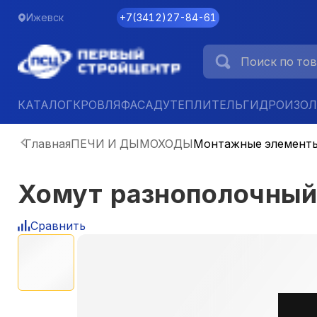
Ижевск
+7
(
3412
)
27-84-61
КАТАЛОГ
КРОВЛЯ
ФАСАД
УТЕПЛИТЕЛЬ
ГИДРОИЗО
Главная
ПЕЧИ И ДЫМОХОДЫ
Монтажные элемент
Хомут разнополочный 
Сравнить