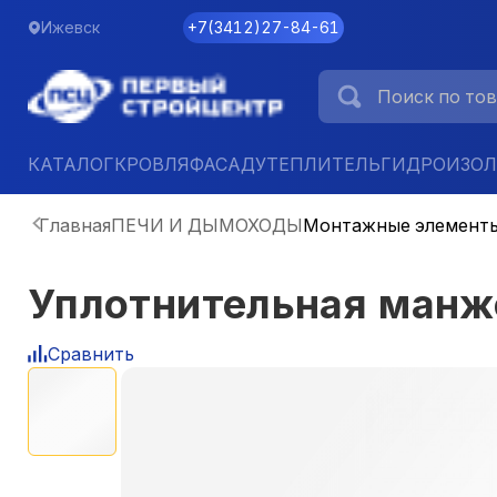
Ижевск
+7
(
3412
)
27-84-61
КАТАЛОГ
КРОВЛЯ
ФАСАД
УТЕПЛИТЕЛЬ
ГИДРОИЗО
Главная
ПЕЧИ И ДЫМОХОДЫ
Монтажные элемент
Уплотнительная манже
Сравнить