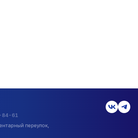
7-84-61
ентарный переулок,