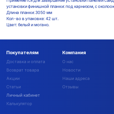
Применяется для завершения установки панелей сайд
установки финишной планки: под карнизом, с околоо
Длина планки: 3050 мм
Кол-во в упаковке: 42 шт.
Цвет: белый и могано.
Покупателям
Компания
Доставка и оплата
О нас
Возврат товара
Новости
Акции
Наши адреса
Статьи
Отзывы
Личный кабинет
Калькулятор