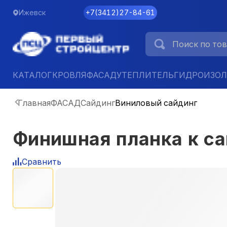
Ижевск
+7
(
3412
)
27-84-61
КАТАЛОГ
КРОВЛЯ
ФАСАД
УТЕПЛИТЕЛЬ
ГИДРОИЗО
Главная
ФАСАД
Сайдинг
Виниловый сайдинг
Финишная планка к сай
Сравнить