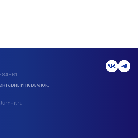
7-84-61
ентарный переулок,
turn-r.ru