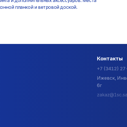
инга и дополнительных аксессуаров. Места
конной планкой и ветровой доской.
Контакты
+7 (3412) 2
Ижевск, Инв
6г
zakaz@1sc.sa