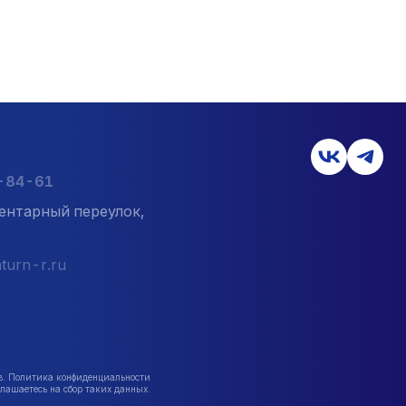
7-84-61
ентарный переулок,
turn-r.ru
в. Политика конфиденциальности
лашаетесь на сбор таких данных.