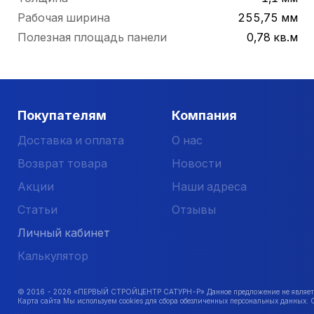
Рабочая ширина
255,75 мм
Полезная площадь панели
0,78 кв.м
Покупателям
Компания
Доставка и оплата
О нас
Возврат товара
Новости
Акции
Наши адреса
Статьи
Отзывы
Личный кабинет
Калькулятор
© 2016 -
2026
«ПЕРВЫЙ СТРОЙЦЕНТР САТУРН-Р» Данное предложение не является 
Карта сайта Мы используем cookies для сбора обезличенных персональных данных. 