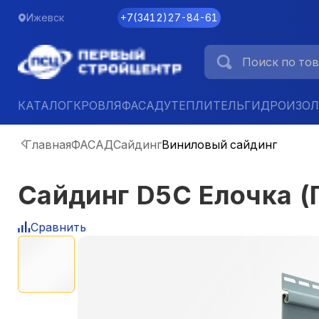
Ижевск
+7
(
3412
)
27-84-61
КАТАЛОГ
КРОВЛЯ
ФАСАД
УТЕПЛИТЕЛЬ
ГИДРОИЗО
Главная
ФАСАД
Сайдинг
Виниловый сайдинг
Сайдинг D5С Елочка 
Сравнить