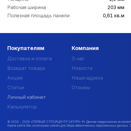
Рабочая ширина
203 мм
Полезная площадь панели
0,61 кв.м
Покупателям
Компания
Доставка и оплата
О нас
Возврат товара
Новости
Акции
Наши адреса
Статьи
Отзывы
Личный кабинет
Калькулятор
© 2016 -
2026
«ПЕРВЫЙ СТРОЙЦЕНТР САТУРН-Р» Данное предложение не является 
Карта сайта Мы используем cookies для сбора обезличенных персональных данных. 