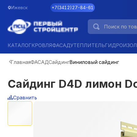
Ижевск
+7
(
3412
)
27-84-61
КАТАЛОГ
КРОВЛЯ
ФАСАД
УТЕПЛИТЕЛЬ
ГИДРОИЗО
Главная
ФАСАД
Сайдинг
Виниловый сайдинг
Сайдинг D4D лимон D
Сравнить