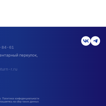
7-84-61
ентарный переулок,
turn-r.ru
в. Политика конфиденциальности
лашаетесь на сбор таких данных.