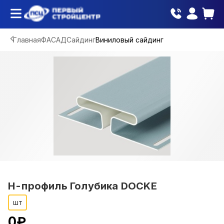
Главная
ФАСАД
Сайдинг
Виниловый сайдинг
H-профиль Голубика DOCKE
шт
0
₽