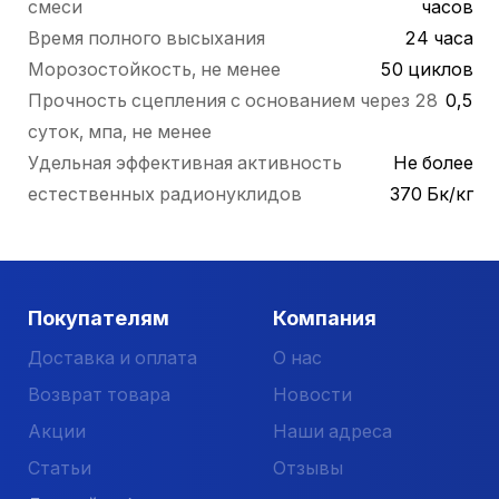
смеси
часов
Время полного высыхания
24 часа
Морозостойкость, не менее
50 циклов
Прочность сцепления с основанием через 28
0,5
суток, мпа, не менее
Удельная эффективная активность
Не более
естественных радионуклидов
370 Бк/кг
Покупателям
Компания
Доставка и оплата
О нас
Возврат товара
Новости
Акции
Наши адреса
Статьи
Отзывы