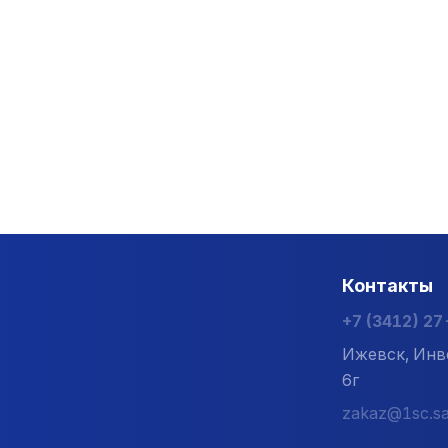
Контакты
+7 (3412) 2
Ижевск, Инв
6г
zakaz@1sc.sa