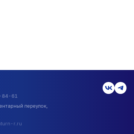
7-84-61
ентарный переулок,
turn-r.ru