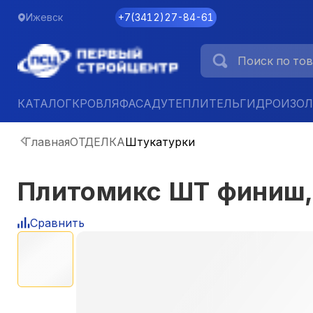
Ижевск
+7
(
3412
)
27-84-61
КАТАЛОГ
КРОВЛЯ
ФАСАД
УТЕПЛИТЕЛЬ
ГИДРОИЗО
Главная
ОТДЕЛКА
Штукатурки
Плитомикс ШТ финиш, 
Сравнить