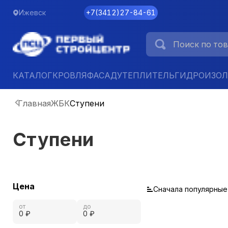
Ижевск
+7
(
3412
)
27-84-61
КАТАЛОГ
КРОВЛЯ
ФАСАД
УТЕПЛИТЕЛЬ
ГИДРОИЗО
Главная
ЖБК
Ступени
Ступени
Цена
Сначала популярные
от
до