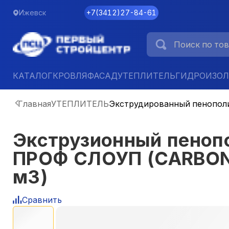
Ижевск
+7
(
3412
)
27-84-61
КАТАЛОГ
КРОВЛЯ
ФАСАД
УТЕПЛИТЕЛЬ
ГИДРОИЗО
Главная
УТЕПЛИТЕЛЬ
Экструдированный пенопол
Экструзионный пено
ПРОФ СЛОУП (CARBON 
м3)
Сравнить