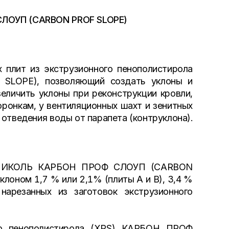
СЛОУП (CARBON PROF SLOPE)
 плит из экструзионного пенополистирола
LOPE), позволяющий создать уклоны и
величить уклоны при реконструкции кровли,
оронкам, у вентиляционных шахт и зенитных
отведения воды от парапета (контруклона).
НОНИКОЛЬ КАРБОН ПРОФ СЛОУП (CARBON
лоном 1,7 % или 2,1% (плиты A и В), 3,4 %
арезанных из заготовок экструзионного
ого пенополистирола (XPS) КАРБОН ПРОФ