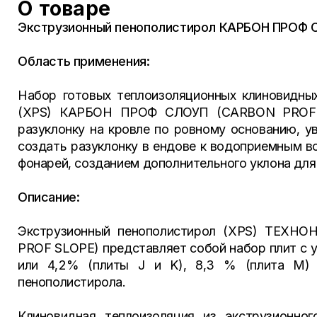
О товаре
Экструзионный пенополистирол КАРБОН ПРОФ 
Область применения:
Набор готовых теплоизоляционных клиновидных
(XPS) КАРБОН ПРОФ СЛОУП (CARBON PROF S
разуклонку на кровле по ровному основанию, у
создать разуклонку в ендове к водоприемным в
фонарей, созданием дополнительного уклона для 
Описание:
Экструзионный пенополистирол (XPS) ТЕХ
PROF SLOPE) представляет собой набор плит с ук
или 4,2% (плиты J и K), 8,3 % (плита М) н
пенополистирола.
Клиновидная теплоизоляция из экструзионн