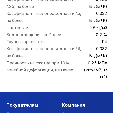
λ25, не более
Вт/(м*К)
Коэффициент теплопроводности λа,
0,032
не более
Вт/(м*К)
Плотность
28 кг/м3
Водопоглощение, не более
0,2 %
Группа горючести
Г4
Коэффициент теплопроводности λб,
0,032
не более
Вт/(м*К)
Прочность на сжатие при 10%
0,25 МПа
линейной деформации, не менее
(кгс/см2; т/
м2)
Покупателям
Компания