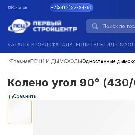
Ижевск
+7
(
3412
)
27-84-61
КАТАЛОГ
КРОВЛЯ
ФАСАД
УТЕПЛИТЕЛЬ
ГИДРОИЗО
Главная
ПЕЧИ И ДЫМОХОДЫ
Одностенные дымох
Колено угол 90° (430
Сравнить