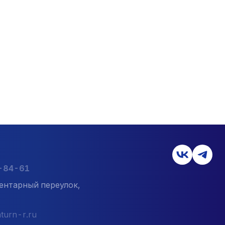
7-84-61
ентарный переулок,
turn-r.ru