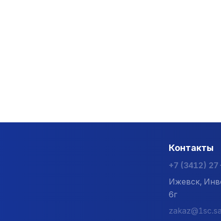
Контакты
+7 (3412) 2
Ижевск, Инв
6г
zakaz@1sc.sa