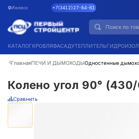
Ижевск
+7
(
3412
)
27-84-61
КАТАЛОГ
КРОВЛЯ
ФАСАД
УТЕПЛИТЕЛЬ
ГИДРОИЗО
Главная
ПЕЧИ И ДЫМОХОДЫ
Одностенные дымох
Колено угол 90° (430
Сравнить