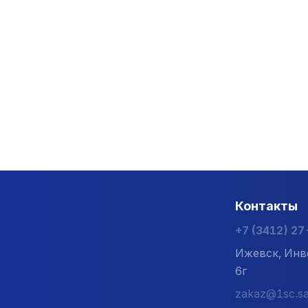
Контакты
+7 (3412) 2
Ижевск, Инв
6г
zakaz@1sc.sa