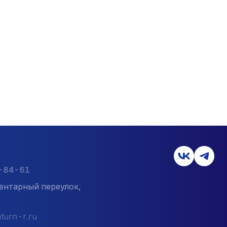
7-84-61
ентарный переулок,
turn-r.ru