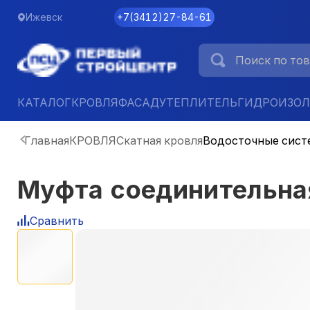
Ижевск
+7
(
3412
)
27-84-61
КАТАЛОГ
КРОВЛЯ
ФАСАД
УТЕПЛИТЕЛЬ
ГИДРОИЗО
Главная
КРОВЛЯ
Скатная кровля
Водосточные сист
Муфта соединительн
Сравнить