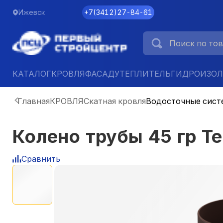
Ижевск
+7
(
3412
)
27-84-61
КАТАЛОГ
КРОВЛЯ
ФАСАД
УТЕПЛИТЕЛЬ
ГИДРОИЗО
Главная
КРОВЛЯ
Скатная кровля
Водосточные сист
Колено трубы 45 гр 
Сравнить