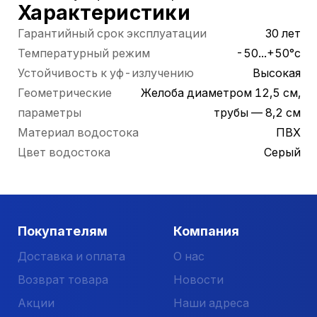
Характеристики
Гарантийный срок эксплуатации
30 лет
Температурный режим
-50...+50°с
Устойчивость к уф-излучению
Высокая
Геометрические
Желоба диаметром 12,5 см,
параметры
трубы — 8,2 см
Материал водостока
ПВХ
Цвет водостока
Серый
Покупателям
Компания
Доставка и оплата
О нас
Возврат товара
Новости
Акции
Наши адреса