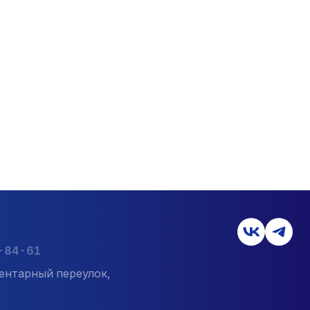
7-84-61
ентарный переулок,