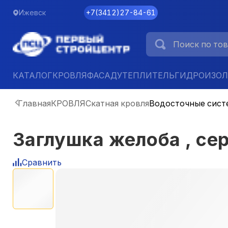
Ижевск
+7
(
3412
)
27-84-61
КАТАЛОГ
КРОВЛЯ
ФАСАД
УТЕПЛИТЕЛЬ
ГИДРОИЗО
Главная
КРОВЛЯ
Скатная кровля
Водосточные сист
Заглушка желоба , се
Сравнить