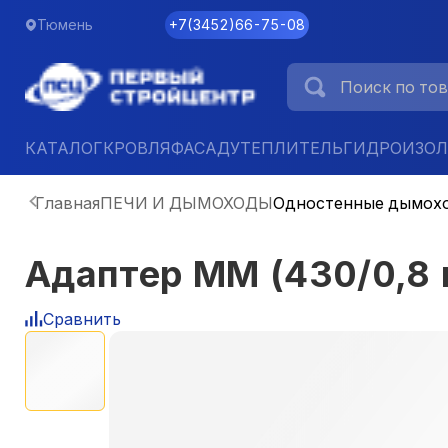
Тюмень
+7
(
3452
)
66-75-08
КАТАЛОГ
КРОВЛЯ
ФАСАД
УТЕПЛИТЕЛЬ
ГИДРОИЗО
Главная
ПЕЧИ И ДЫМОХОДЫ
Одностенные дымох
Адаптер ММ (430/0,8
Сравнить