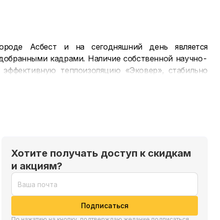
ороде Асбест и на сегодняшний день является
добранными кадрами. Наличие собственной научно-
ь эффективную теплоизоляцию «Эковер», стабильно
отличаются:
Хотите получать доступ к скидкам
и акциям?
Подписаться
По нажатию на кнопку, подтверждаю желание подписаться