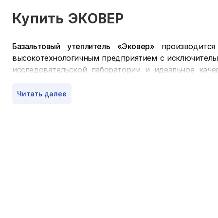
Купить
ЭКОВЕР
Базальтовый утеплитель «Эковер»
производится 
высокотехнологичным предприятием с исключитель
исследовательской лаборатории и идеальное каче
соответствующую всем требуемым характеристикам 
Читать далее
Минплиты «Эковер»
заслуженно удерживают лидирующ
легким весом;
очень высокой гидрофобностью;
устойчивостью к появлению плесени и гниению;
превосходной тепло- и шумоизоляцией;
минимальной сжимаемостью;