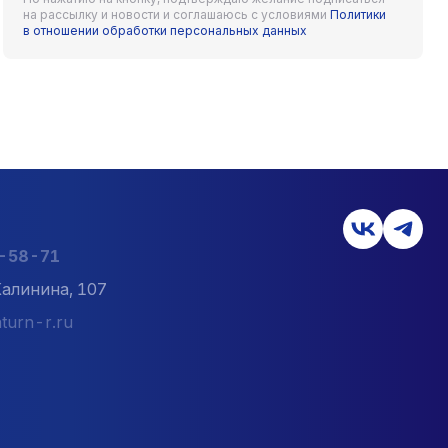
на рассылку и новости и соглашаюсь с условиями
Политики
в отношении обработки персональных данных
ердачных перекрытий, навесных вентфасадов, лоджий,
уры выше 400 градусов по Цельсию). Купить «Эковер»
ьно продолжительную эксплуатацию по-настоящему
региона по приемлемой цене можно в нашем интернет-
нами продукции, при необходимости уточнить важные
6-58-71
Калинина, 107
turn-r.ru