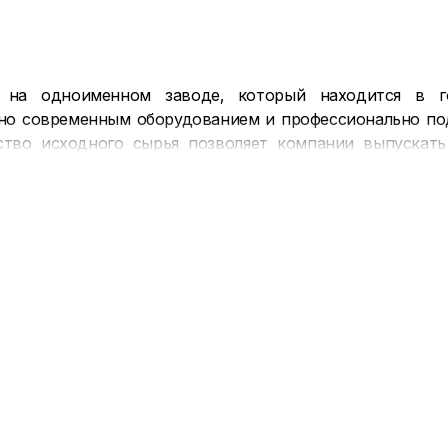
на одноименном заводе, который находится в г
но современным оборудованием и профессионально по
ство исходного сырья позволяет компании выпускат
и параметрам.
ие позиции на рынке аналогичных материалов, так как 