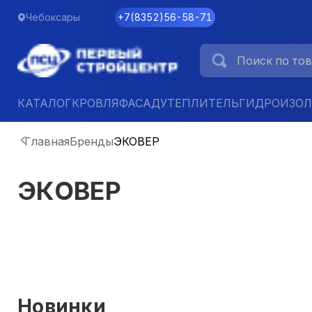
Чебоксары
+7
(
8352
)
56-58-71
КАТАЛОГ
КРОВЛЯ
ФАСАД
УТЕПЛИТЕЛЬ
ГИДРОИЗО
Главная
Бренды
ЭКОВЕР
ЭКОВЕР
Новинки