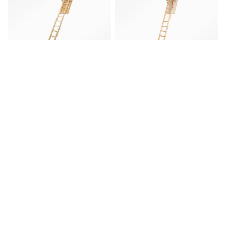
0
₽
/
0
₽
/
шт
шт
Лестница чердачная
Лестница чердачная
LWS PLUS
LWK PLUS
60*94*280 FAKRO
70*140*305 FAKRO
Под заказ
Под заказ
В корзину
В корзину
Производители