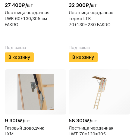
27 400
₽
/
32 300
₽
/
шт
шт
Лестница чердачная
Лестница чердачная
LWK 60*130/305 см
термо LTK
FAKRO
70*130*280 FAKRO
Под заказ
Под заказ
В корзину
В корзину
9 300
₽
/
58 300
₽
/
шт
шт
Газовый доводчик
Лестница чердачная
LXM
LWT 70*130*305