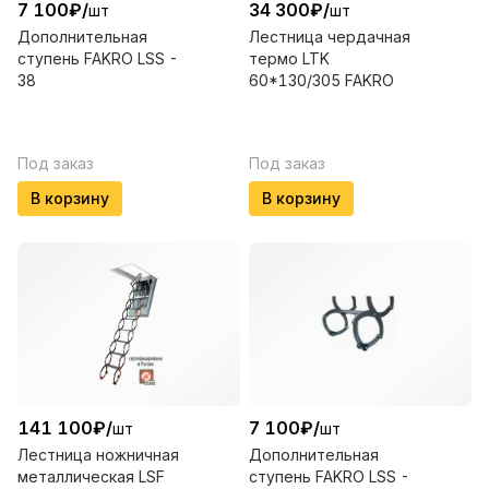
7 100
₽
/
34 300
₽
/
шт
шт
Дополнительная
Лестница чердачная
ступень FAKRO LSS -
термо LTK
38
60*130/305 FAKRO
Под заказ
Под заказ
В корзину
В корзину
141 100
₽
/
7 100
₽
/
шт
шт
Лестница ножничная
Дополнительная
металлическая LSF
ступень FAKRO LSS -