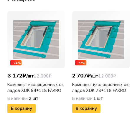
-
74
%
-
77
%
3 172
₽
2 707
₽
/
шт
12 000
₽
/
шт
12 000
₽
Комплект изоляционных ок
Комплект изоляционных ок
ладов XDK 94*118 FAKRO
ладов XDK 78*118 FAKRO
В наличии
2
шт
В наличии
1
шт
В корзину
В корзину