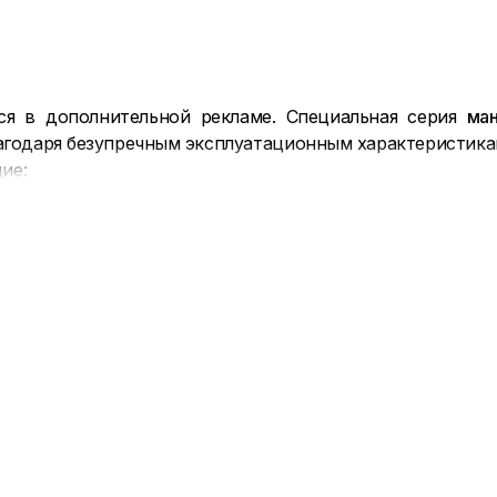
я в дополнительной рекламе. Специальная серия
ман
лагодаря безупречным эксплуатационным характеристи
ие:
ко устанавливаются на стропила или обрешетку. Пред
лируемый вентиляционный клапан позволяет поддержива