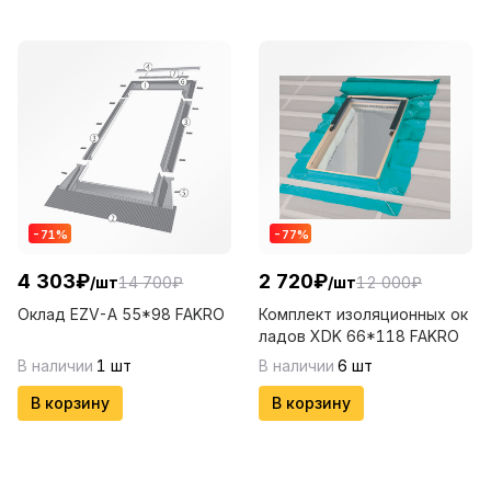
-
71
%
-
77
%
4 303
₽
2 720
₽
/
шт
14 700
₽
/
шт
12 000
₽
Оклад EZV-A 55*98 FAKRO
Комплект изоляционных ок
ладов XDK 66*118 FAKRO
В наличии
1
шт
В наличии
6
шт
В корзину
В корзину