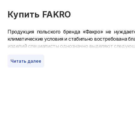
Купить
FAKRO
Продукция польского бренда «Факро» не нуждаетс
климатические условия и стабильно востребована б
изделий специалисты однозначно выделяют следующ
полная герметичность;
Читать далее
ударостойкий стеклопакет;
защита от конденсата;
безопасность эксплуатации;
эстетичность;
долговечность.
Мансардные окна «Факро»
просты в монтаже и лег
максимальное теплосбережение, а встроенный регу