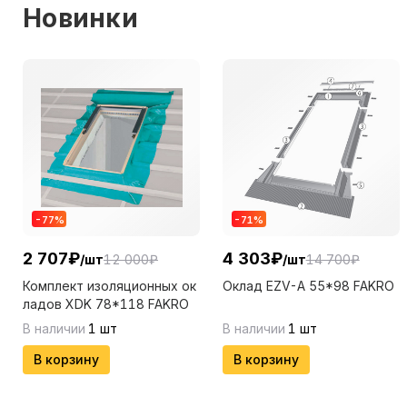
Новинки
-
77
%
-
71
%
2 707
₽
4 303
₽
/
шт
12 000
₽
/
шт
14 700
₽
Комплект изоляционных ок
Оклад EZV-A 55*98 FAKRO
ладов XDK 78*118 FAKRO
В наличии
1
шт
В наличии
1
шт
В корзину
В корзину