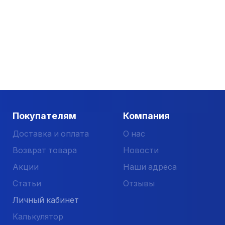
Чердачные лестницы
F
akro
— это функциональные и
мансардных помещений.
Выгодно купить продукцию Факро в Екатеринбурге:
САТУРН-Р». Мы являемся официальным дистрибьюторо
с доставкой в Екатеринбурге.
Покупателям
Компания
Доставка и оплата
О нас
Возврат товара
Новости
Акции
Наши адреса
Статьи
Отзывы
Личный кабинет
Калькулятор