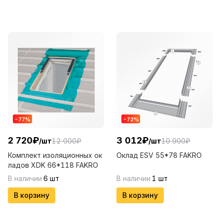
-
77
%
-
72
%
2 720
₽
3 012
₽
/
шт
12 000
₽
/
шт
10 900
₽
Комплект изоляционных ок
Оклад ESV 55*78 FAKRO
ладов XDK 66*118 FAKRO
В наличии
6
шт
В наличии
1
шт
В корзину
В корзину