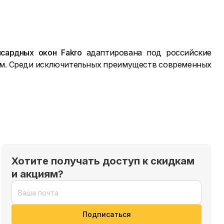
сардных окон
F
akro
адаптирована под российские
кам. Среди исключительных преимуществ современных
Хотите получать доступ к скидкам
и акциям?
усмотренные производителем размеры рассчитаны на
ть в помещении комфортный микроклимат.
Подписаться