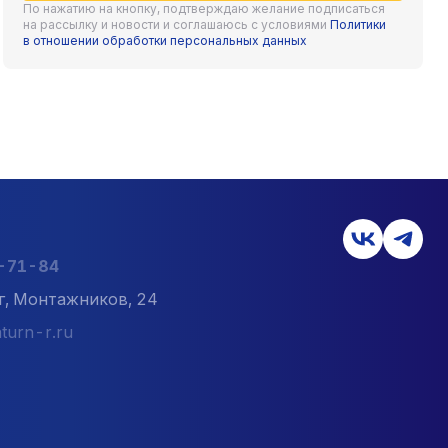
По нажатию на кнопку, подтверждаю желание подписаться
каталоге множеством интересных решений для любых
на рассылку и новости и соглашаюсь с условиями
Политики
в отношении обработки персональных данных
 интернет-магазине компании «ПЕРВЫЙ СТРОЙЦЕНТР
рованные изделия по самым низким ценам в регионе,
5-71-84
г, Монтажников, 24
turn-r.ru