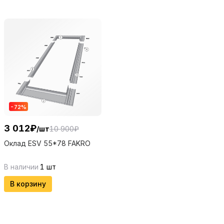
-
72
%
3 012
₽
/
шт
10 900
₽
Оклад ESV 55*78 FAKRO
В наличии
1
шт
В корзину