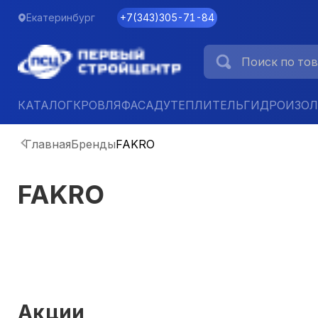
Екатеринбург
+7
(
343
)
305-71-84
КАТАЛОГ
КРОВЛЯ
ФАСАД
УТЕПЛИТЕЛЬ
ГИДРОИЗО
Главная
Бренды
FAKRO
FAKRO
Акции