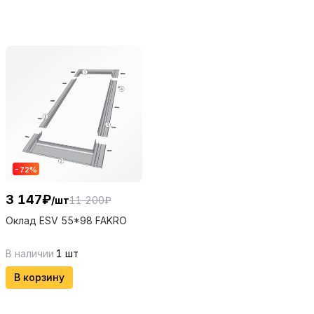
-
72
%
3 147
₽
/
шт
11 200
₽
Оклад ESV 55*98 FAKRO
В наличии
1
шт
В корзину