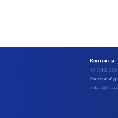
 эргономичные конструкции, представленные в нашем 
 чердачные лестницы
и мансардные окна вы можете в
м знаменитого бренда, поэтому предлагаем сертифици
Контакты
+7 (343) 30
Екатеринбур
zakaz@1sc.sa