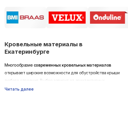
Кровельные материалы в
Екатеринбурге
Многообразие
современных кровельных материалов
открывает широкие возможности для обустройства крыши
любого строения. Выбор зависит от архитектурных
особенностей дома, расчета максимально допустимой
Читать далее
нагрузки на перекрытия и личных предпочтений каждого. В
нашем интернет-магазине мы предлагаем самые
современные кровельные материалы для крыши
, виды и
цены которых представлены в каталоге.