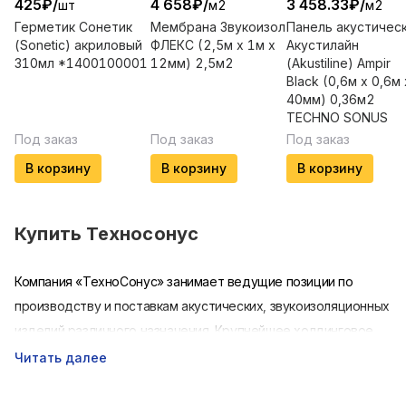
425
₽
/
4 658
₽
/
3 458.33
₽
/
шт
м2
м2
Герметик Сонетик
Мембрана Звукоизол
Панель акустичес
(Sonetic) акриловый
ФЛЕКС (2,5м x 1м x
Акустилайн
310мл *1400100001
12мм) 2,5м2
(Akustiline) Ampir
Black (0,6м х 0,6м 
40мм) 0,36м2
TECHNO SONUS
Под заказ
Под заказ
Под заказ
В корзину
В корзину
В корзину
Купить
Техносонус
Компания «ТехноСонус» занимает ведущие позиции по
производству и поставкам акустических, звукоизоляционных
изделий различного назначения. Крупнейшее холдинговое
объединение ТехноСонус предлагает купить
Читать далее
звукоизоляцию, мембрану, шумоизоляционную плиту,
виброподвес и многое другое. Производство Техносонус