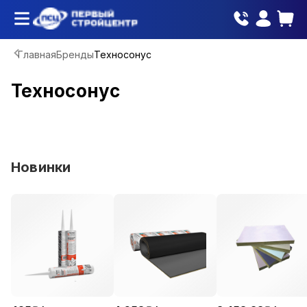
Главная
Бренды
Техносонус
Техносонус
Новинки