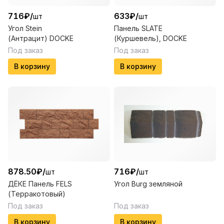
716
₽
/
633
₽
/
шт
шт
Угол Stein
Панель SLATE
(Антрацит) DOCKE
(Куршевель), DOCKE
Под заказ
Под заказ
В корзину
В корзину
878.50
₽
/
716
₽
/
шт
шт
ДЁКЕ Панель FELS
Угол Burg земляной
(Терракотовый)
Под заказ
Под заказ
В корзину
В корзину