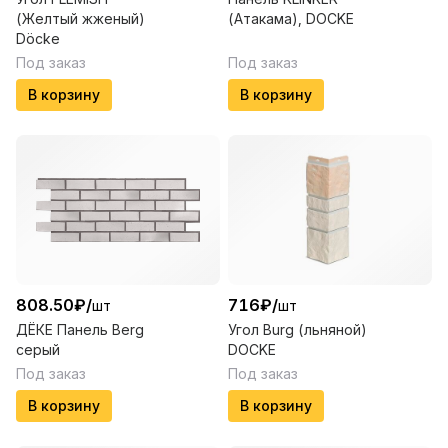
(Желтый жженый)
(Атакама), DOCKE
Döcke
Под заказ
Под заказ
В корзину
В корзину
808.50
₽
/
716
₽
/
шт
шт
ДЁКЕ Панель Berg
Угол Burg (льняной)
серый
DOCKE
Под заказ
Под заказ
В корзину
В корзину