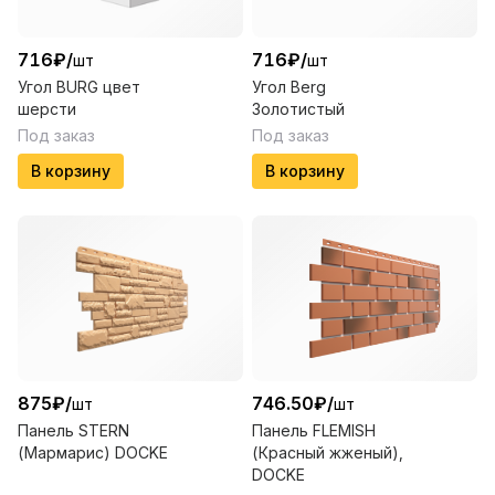
716
₽
/
716
₽
/
шт
шт
Угол BURG цвет
Угол Berg
шерсти
Золотистый
Под заказ
Под заказ
В корзину
В корзину
875
₽
/
746.50
₽
/
шт
шт
Панель STERN
Панель FLEMISH
(Мармарис) DOCKE
(Красный жженый),
DOCKE