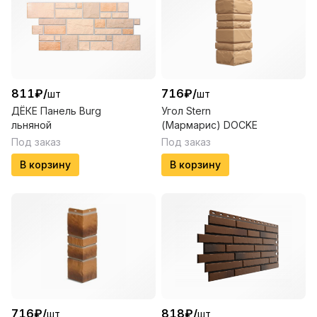
811
₽
/
716
₽
/
шт
шт
ДЁКЕ Панель Burg
Угол Stern
льняной
(Мармарис) DOCKE
Под заказ
Под заказ
В корзину
В корзину
716
₽
/
818
₽
/
шт
шт