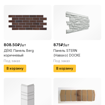
808.50
₽
/
875
₽
/
шт
шт
ДЁКЕ Панель Berg
Панель STERN
коричневый
(Навахо) DOCKE
Под заказ
Под заказ
В корзину
В корзину