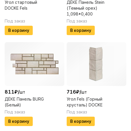
Угол стартовый
ДЁКЕ Панель Stein
DOCKE Fels
(Темный орех)
1,098*0,400
Под заказ
Под заказ
В корзину
В корзину
811
₽
/
716
₽
/
шт
шт
ДЁКЕ Панель BURG
Угол Fels (Горный
(Белый)
хрусталь) DOCKE
Под заказ
Под заказ
В корзину
В корзину