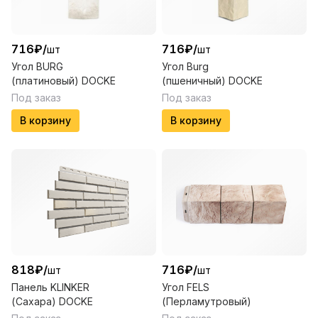
716
₽
/
716
₽
/
шт
шт
Угол BURG
Угол Burg
(платиновый) DOCKE
(пшеничный) DOCKE
Под заказ
Под заказ
В корзину
В корзину
818
₽
/
716
₽
/
шт
шт
Панель KLINKER
Угол FELS
(Сахара) DOCKE
(Перламутровый)