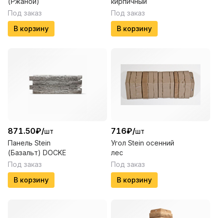
(Ржаной)
кирпичный
Под заказ
Под заказ
В корзину
В корзину
871.50
₽
/
716
₽
/
шт
шт
Панель Stein
Угол Stein осенний
(Базальт) DOCKE
лес
Под заказ
Под заказ
В корзину
В корзину