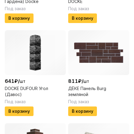
Гардена) Döcke
DOCKE
Под заказ
Под заказ
В корзину
В корзину
641
₽
/
811
₽
/
шт
шт
DOCKE DUFOUR Угол
ДЁКЕ Панель Burg
(Давос)
земляной
Под заказ
Под заказ
В корзину
В корзину