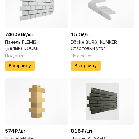
746.50
₽
/
150
₽
/
шт
шт
Панель FLEMISH
Döcke BURG, KLINKER
(Белый) DOCKE
Стартовый угол
Под заказ
Под заказ
В корзину
В корзину
574
₽
/
818
₽
/
шт
шт
Угол FLEMISH
Панель KLINKER