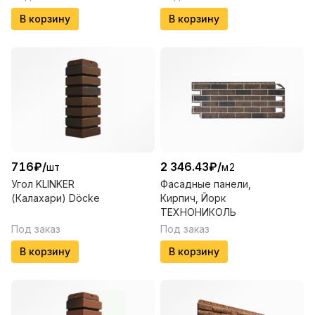
В корзину
В корзину
716
₽
/
2 346.43
₽
/
шт
м2
Угол KLINKER
Фасадные панели,
(Калахари) Döcke
Кирпич, Йорк
ТЕХНОНИКОЛЬ
Под заказ
Под заказ
В корзину
В корзину