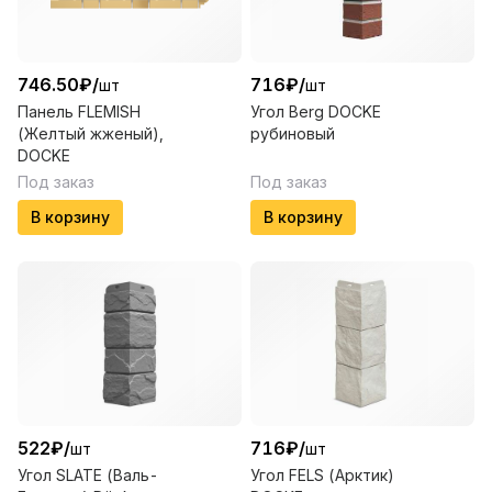
746.50
₽
/
716
₽
/
шт
шт
Панель FLEMISH
Угол Berg DOCKE
(Желтый жженый),
рубиновый
DOCKE
Под заказ
Под заказ
В корзину
В корзину
522
₽
/
716
₽
/
шт
шт
Угол SLATE (Валь-
Угол FELS (Арктик)