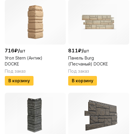
716
₽
/
811
₽
/
шт
шт
Угол Stern (Антик)
Панель Burg
DOCKE
(Песчаный) DOCKE
Под заказ
Под заказ
В корзину
В корзину