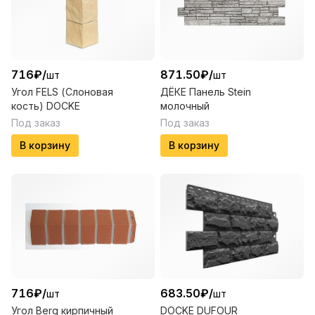
716
₽
/
871.50
₽
/
шт
шт
Угол FELS (Слоновая
ДЁКЕ Панель Stein
кость) DOCKE
молочный
Под заказ
Под заказ
В корзину
В корзину
716
₽
/
683.50
₽
/
шт
шт
Угол Berg кирпичный
DOCKE DUFOUR