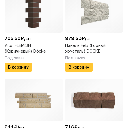
705.50
₽
/
878.50
₽
/
шт
шт
Угол FLEMISH
Панель Fels (Горный
(Коричневый) Döcke
хрусталь) DOCKE
Под заказ
Под заказ
В корзину
В корзину
811
₽
/
716
₽
/
шт
шт