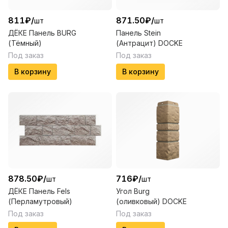
811
₽
/
871.50
₽
/
шт
шт
ДЁКЕ Панель BURG
Панель Stein
(Тёмный)
(Антрацит) DOCKE
Под заказ
Под заказ
В корзину
В корзину
878.50
₽
/
716
₽
/
шт
шт
ДЁКЕ Панель Fels
Угол Burg
(Перламутровый)
(оливковый) DOCKE
Под заказ
Под заказ