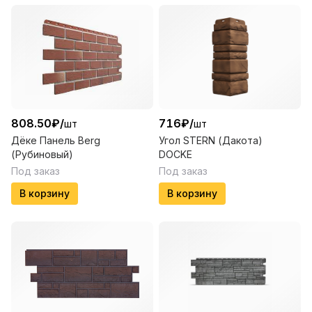
808.50
₽
/
716
₽
/
шт
шт
Дёке Панель Berg
Угол STERN (Дакота)
(Рубиновый)
DOCKE
Под заказ
Под заказ
В корзину
В корзину