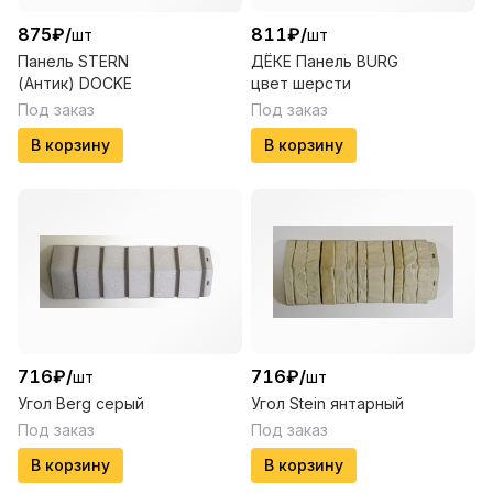
875
₽
/
811
₽
/
шт
шт
Панель STERN
ДЁКЕ Панель BURG
(Антик) DOCKE
цвет шерсти
Под заказ
Под заказ
В корзину
В корзину
716
₽
/
716
₽
/
шт
шт
Угол Berg серый
Угол Stein янтарный
Под заказ
Под заказ
В корзину
В корзину