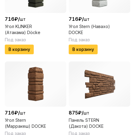
716
₽
/
716
₽
/
шт
шт
Угол KLINKER
Угол Stern (Навахо)
(Атакама) Döcke
DOCKE
Под заказ
Под заказ
В корзину
В корзину
716
₽
/
875
₽
/
шт
шт
Угол Stern
Панель STERN
(Марракеш) DOCKE
(Дакота) DOCKE
Под заказ
Под заказ