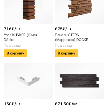
716
₽
/
875
₽
/
шт
шт
Угол KLINKER (Юма)
Панель STERN
Döcke
(Марракеш) DOCKE
Под заказ
Под заказ
В корзину
В корзину
150
₽
/
871.50
₽
/
шт
шт