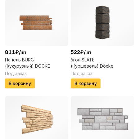
811
₽
/
522
₽
/
шт
шт
Панель BURG
Угол SLATE
(Кукурузный) DOCKE
(Куршевель) Döcke
Под заказ
Под заказ
В корзину
В корзину