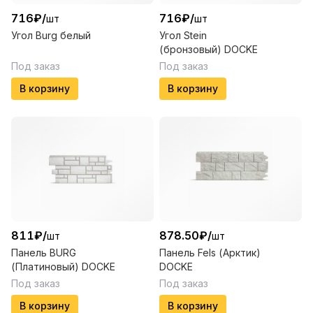
716
₽
/
716
₽
/
шт
шт
Угол Burg белый
Угол Stein
(бронзовый) DOCKE
Под заказ
Под заказ
В корзину
В корзину
811
₽
/
878.50
₽
/
шт
шт
Панель BURG
Панель Fels (Арктик)
(Платиновый) DOCKE
DOCKE
Под заказ
Под заказ
В корзину
В корзину