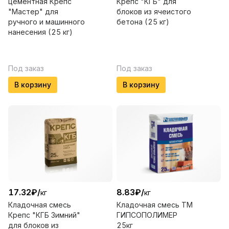
цементная Крепс
Крепс "КГБ" для
"Мастер" для
блоков из ячеистого
ручного и машинного
бетона (25 кг)
нанесения (25 кг)
Под заказ
Под заказ
В корзину
В корзину
17.32
₽
/
8.83
₽
/
кг
кг
Кладочная смесь
Кладочная смесь ТМ
Крепс "КГБ Зимний"
ГИПСОПОЛИМЕР
для блоков из
25кг