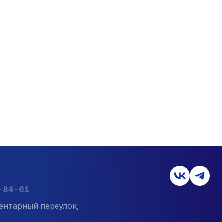
7-84-61
ентарный переулок,