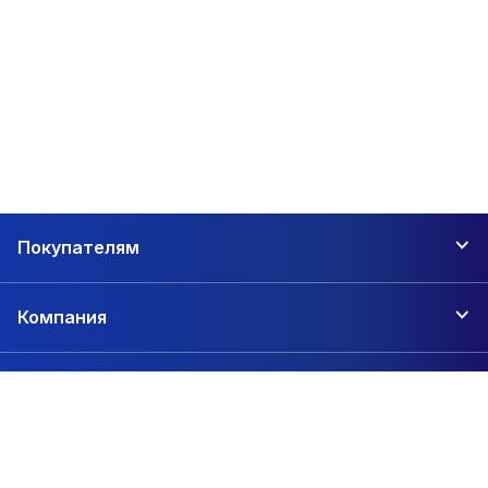
Покупателям
Компания
Контакты
+7 (342) 206-01-47
Пермь, 2-я Сорокинская, 64а
zakaz@1sc.saturn-r.ru