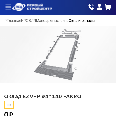
Главная
КРОВЛЯ
Мансардные окна
Окна и оклады
Оклад EZV-P 94*140 FAKRO
шт
0
₽